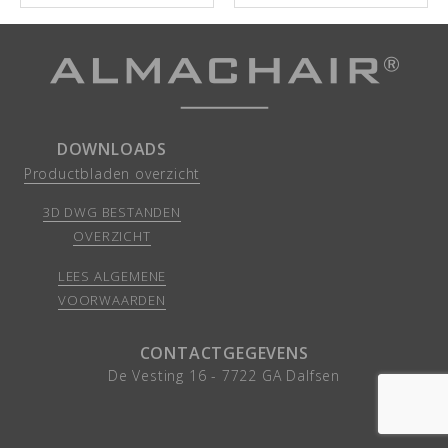
DOWNLOADS
Productbladen overzicht
3D DWG BESTANDEN
OVERZICHT
LEES ALGEMENE
VOORWAARDEN
CONTACTGEGEVENS
De Vesting 16 -
7722 GA
Dalfsen