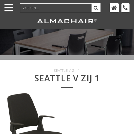
Ga
door
naar
inhoud
SEATTLE V ZIJ 1
SEATTLE V ZIJ 1