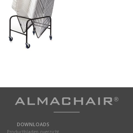
DOWNLOADS
Productbladen overzicht