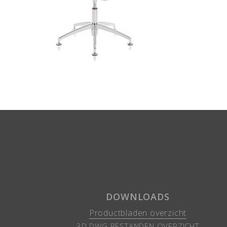
DOWNLOADS
Productbladen overzicht
3D DWG BESTANDEN OVERZICHT