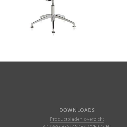
DOWNLOADS
Productbladen overzicht
3D DWG BESTANDEN OVERZICHT