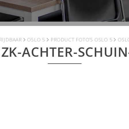
RIJDBAAR
OSLO 5
PRODUCT FOTO’S OSLO 5
OSL
IZK-ACHTER-SCHUIN