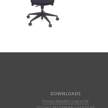
DOWNLOADS
Productbladen overzicht
3D DWG BESTANDEN OVERZICHT