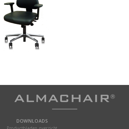
DOWNLOADS
Productbladen overzicht