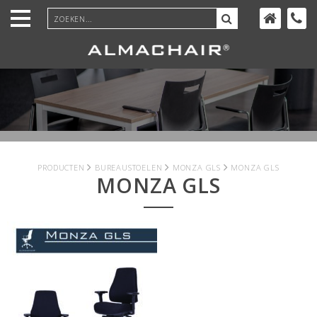
Ga
door
naar
inhoud
PRODUCTEN
BUREAUSTOELEN
MONZA GLS
MONZA GLS
MONZA GLS