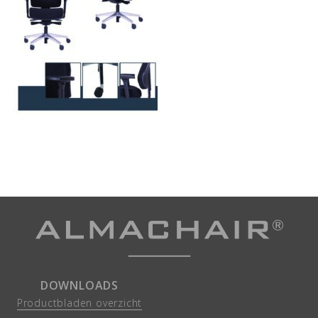
DOWNLOADS
Productbladen overzicht