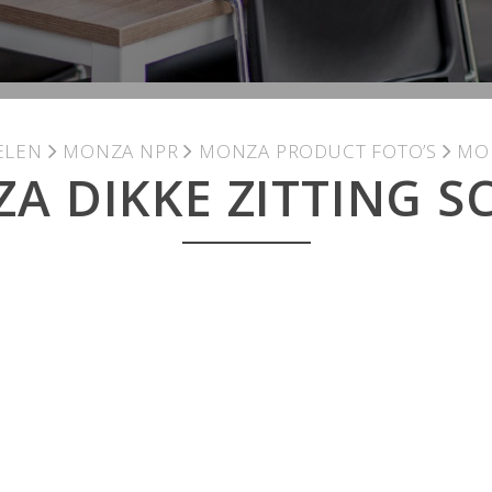
ELEN
MONZA NPR
MONZA PRODUCT FOTO’S
MON
A DIKKE ZITTING S