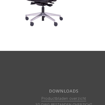
DOWNLOADS
Productbladen overzicht
3D DWG BESTANDEN OVERZICHT