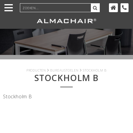
Ga
door
naar
inhoud
PRODUCTEN
BUREAUSTOELEN
STOCKHOLM B
STOCKHOLM B
Stockholm B