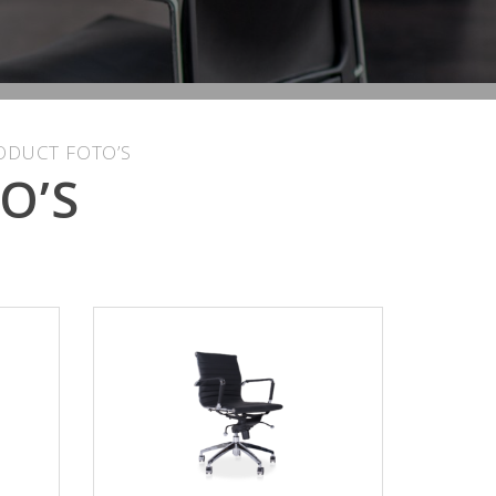
ODUCT FOTO’S
O’S