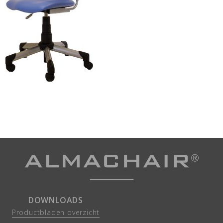
DOWNLOADS
Productbladen overzicht