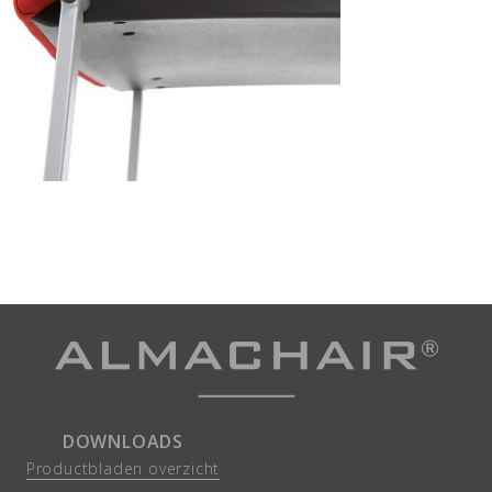
DOWNLOADS
Productbladen overzicht