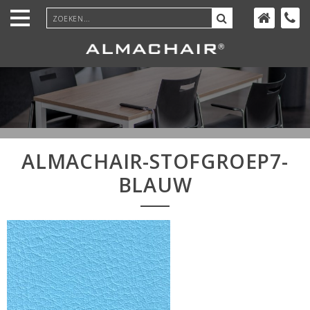
Ga
door
naar
inhoud
ALMACHAIR-STOFGROEP7-
BLAUW