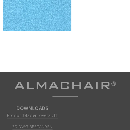
DOWNLOADS
Productbladen overzicht
3D DWG BESTANDEN