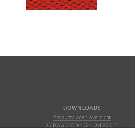
DOWNLOADS
Productbladen overzicht
3D DWG BESTANDEN OVERZICHT