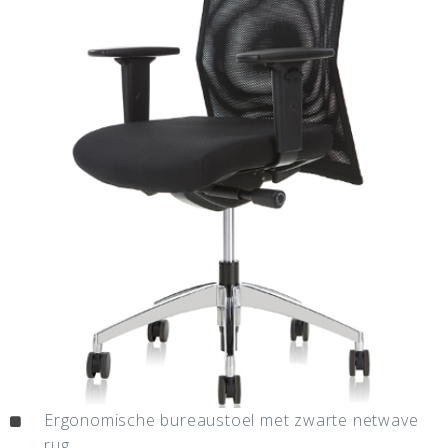
Ergonomische bureaustoel met zwarte netwave
rug.