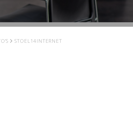
O’S
STOEL14INTERNET