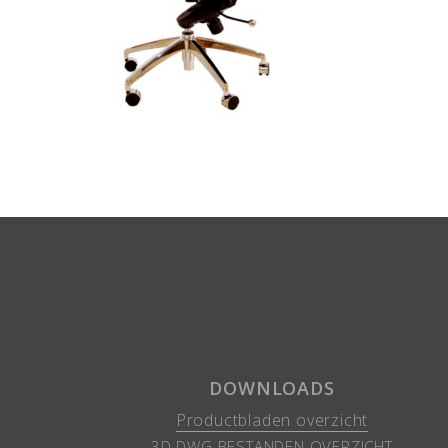
DOWNLOADS
Productbladen overzicht
3D DWG BESTANDEN OVERZICHT