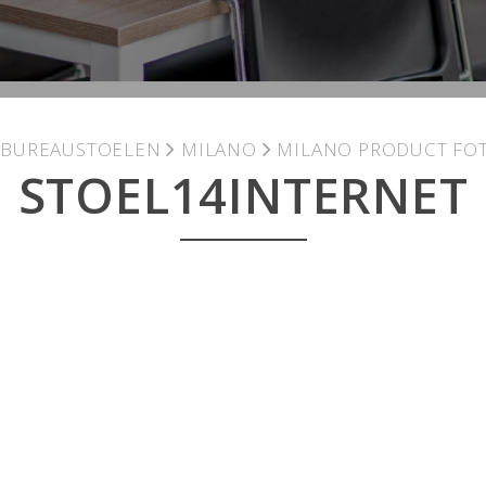
E BUREAUSTOELEN
MILANO
MILANO PRODUCT FOT
STOEL14INTERNET